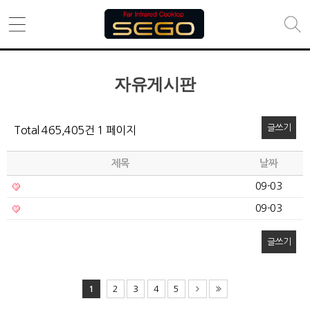
자유게시판
글쓰기
Total 465,405건
1 페이지
제목
날짜
09-03
09-03
글쓰기
1
2
3
4
5